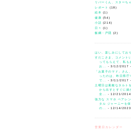
リバーくん、スターち
レポート
(18)
絵本
(1)
健康
(54)
小話
(214)
日々
(1)
飯綱・戸隠
(2)
はい、楽しみにしてお
すだこさま、コメント
ってもらえて、私も
お...
- 3/12/2017
「お菓子のマド」さん
ったのは、昨日県庁
で...
- 3/11/2017
土曜日は素敵なタルト
から出すとすぐに娘
全...
- 12/21/201
強力な スマホ ペアレ
タル ジャーニーを保
の...
- 12/14/202
営業日カレンダー