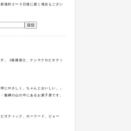
更新後約２〜３日後に届く場合もござい
。
す。 1級建築士、クシマクロビオティ
地球にやさしく、ちゃんとおいしい。」
県・飯綱の山の中にあるお菓子屋です。
ロビオティック、ローフード、ビョー