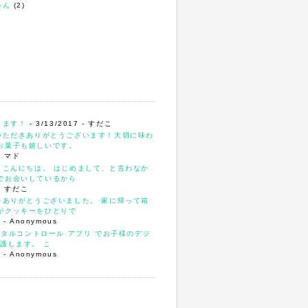
ゃん
(2)
ります！
- 3/13/2017
- すだこ
いただきありがとうございます！大切に味わ
お菓子も嬉しいです。
- マド
、こんにちは。 はじめまして、と言わなか
でお会いしているから
- すだこ
をありがとうございました。 家に帰って箱
がクッキーをひとりで
4
- Anonymous
ンタルコントロール アプリ でお子様のデジ
護します。 こ
3
- Anonymous