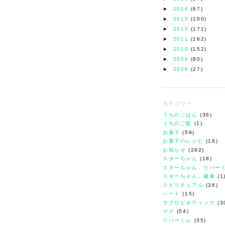
►
2014
(67)
►
2013
(100)
►
2012
(171)
►
2011
(162)
►
2010
(152)
►
2009
(80)
►
2008
(27)
カテゴリー
うちのごはん
(36)
うちのご飯
(1)
お菓子
(59)
お菓子のレシピ
(16)
お知らせ
(292)
スターちゃん
(18)
スターちゃん、リバー
スターちゃん、健康
(1
スピリチュアル
(36)
ハート
(15)
マクロビオティック
(3
マド
(54)
リバーくん
(35)