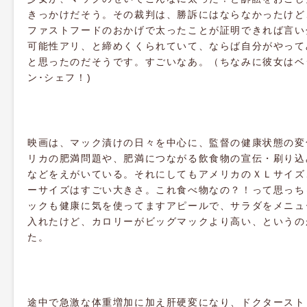
きっかけだそう。その裁判は、勝訴にはならなかったけど
ファストフードのおかげで太ったことが証明できれば言い
可能性アリ、と締めくくられていて、ならば自分がやって
と思ったのだそうです。すごいなあ。（ちなみに彼女はベ
ン･シェフ！)
映画は、マック漬けの日々を中心に、監督の健康状態の変
リカの肥満問題や、肥満につながる飲食物の宣伝・刷り込
などをえがいている。それにしてもアメリカのＸＬサイズ
ーサイズはすごい大きさ。これ食べ物なの？！って思っち
ックも健康に気を使ってますアピールで、サラダをメニュ
入れたけど、カロリーがビッグマックより高い、というの
た。
途中で急激な体重増加に加え肝硬変になり、ドクタースト