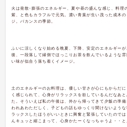
火は発散･膨張のエネルギー、夏や昼の盛んな感じ、料理
紫、と色もカラフルで元気。濃い青葉が生い茂った成木の
ジ。バカンスの季節。
ふいに涼しくなり始める晩夏、下降、安定のエネルギーが
後、一段落して縁側でほっこりお茶を飲んでいるような雰
い味が似合う落ち着くイメージ。
土のエネルギーのお料理は、優しい甘さが心にもからだに
く感じられて、心身がリラックスを欲しているんだなあと
た。そういえば私の午後は、外から帰ってきて夕飯の準備
われあわただしく、子どもの話もゆっくり聞けないような
ラックスしたほうがいいときに興奮と緊張していたのでは
んキュッと縮こまって、心身かたーくなっちゃうよ・・と