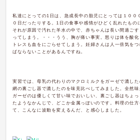
私達にとっての1日は、急成長中の胎児にとっては１００
０日だったりする。1日の食事や感情がひどく乱れたもの
それが原因で汚れた羊水の中で、赤ちゃんは長い間過ごす
ってしまう。・・・うう、胸が痛い事実。怒りは体を酸化
トレスも血をにごらせてしまう。妊婦さんは人一倍気をつ
ばならないことがあるんですね。
実習では、母乳の代わりのマクロミルクをガーゼで漉した
網の裏ごし器で漉したのを味見比べしてみました。全然味
ガーゼのは優しくて甘い味でおいしい、裏ごし器はちょっ
たようなかんじで、どこか金属っぽいのです。料理の仕方
て、こんなに波動を変えるんだ、と感心しました。