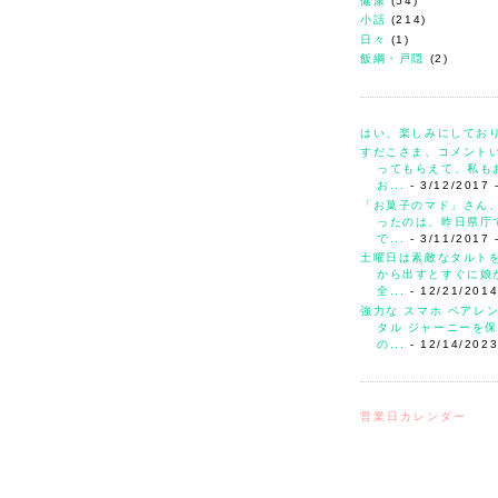
健康
(54)
小話
(214)
日々
(1)
飯綱・戸隠
(2)
はい、楽しみにしてお
すだこさま、コメント
ってもらえて、私も
お...
- 3/12/2017
「お菓子のマド」さん
ったのは、昨日県庁
で...
- 3/11/2017
土曜日は素敵なタルト
から出すとすぐに娘
全...
- 12/21/201
強力な スマホ ペアレ
タル ジャーニーを保
の...
- 12/14/202
営業日カレンダー