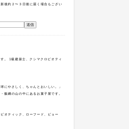
更新後約２〜３日後に届く場合もござい
。
す。 1級建築士、クシマクロビオティ
地球にやさしく、ちゃんとおいしい。」
県・飯綱の山の中にあるお菓子屋です。
ロビオティック、ローフード、ビョー