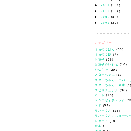
►
2011
(162)
►
2010
(152)
►
2009
(80)
►
2008
(27)
カテゴリー
うちのごはん
(36)
うちのご飯
(1)
お菓子
(59)
お菓子のレシピ
(16)
お知らせ
(292)
スターちゃん
(18)
スターちゃん、リバー
スターちゃん、健康
(1
スピリチュアル
(36)
ハート
(15)
マクロビオティック
(3
マド
(54)
リバーくん
(35)
リバーくん、スターち
レポート
(18)
絵本
(1)