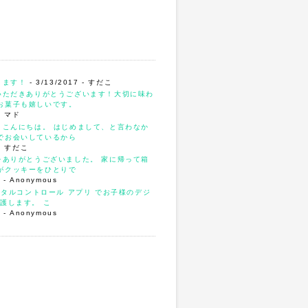
ります！
- 3/13/2017
- すだこ
いただきありがとうございます！大切に味わ
お菓子も嬉しいです。
- マド
、こんにちは。 はじめまして、と言わなか
でお会いしているから
- すだこ
をありがとうございました。 家に帰って箱
がクッキーをひとりで
4
- Anonymous
ンタルコントロール アプリ でお子様のデジ
護します。 こ
3
- Anonymous