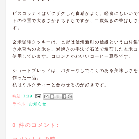
ビスコッティはザクザクした食感がよく、軽食にもいいで
トの位置で大きさがまちまちですが、二度焼きの香ばしさ
す。
玄米珈琲クッキーは、
長野は信州新町の信級という山村集
き水育ちの玄米を、炭焼きの手法で石釜で焙煎した玄米コ
使用しています。コロンとかわいいコーヒー豆型です。
ショートブレッドは、バターなしでこくのある美味しさを
作った一品。
私はミルクティーと合わせるのが好きです。
時刻:
7:39
ラベル:
お知らせ
0 件のコメント: