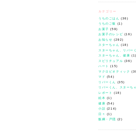
カテゴリー
うちのごはん
(36)
うちのご飯
(1)
お菓子
(59)
お菓子のレシピ
(16)
お知らせ
(292)
スターちゃん
(18)
スターちゃん、リバー
スターちゃん、健康
(1
スピリチュアル
(36)
ハート
(15)
マクロビオティック
(3
マド
(54)
リバーくん
(35)
リバーくん、スターち
レポート
(18)
絵本
(1)
健康
(54)
小話
(214)
日々
(1)
飯綱・戸隠
(2)