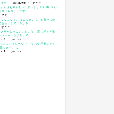
ります！
- 3/13/2017
- すだこ
いただきありがとうございます！大切に味わ
お菓子も嬉しいです。
- マド
、こんにちは。 はじめまして、と言わなか
でお会いしているから
- すだこ
をありがとうございました。 家に帰って箱
がクッキーをひとりで
4
- Anonymous
ンタルコントロール アプリ でお子様のデジ
護します。 こ
3
- Anonymous