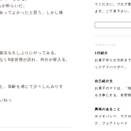
てください。ブログ
れが和らいだ。
ます。ご了承下さい
あってよかったと思う。しかし痛
プロフィール
吸法を久しぶりにやってみる。
1行紹介
なくθ波状態が訪れ、何分か寝入る。
お菓子作りが大好きで
ックアドバイザー。
自己紹介文
と、加齢を感じて少々しんみりす
お菓子のマドは、「
を大事にする、長野
いねっ
興味のあること
ホメオパシー、マク
ク、フェアトレード