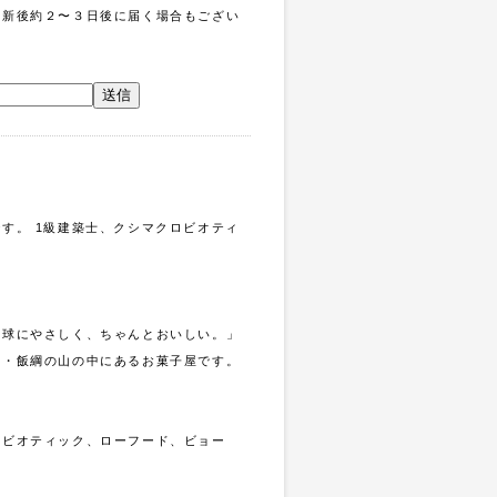
更新後約２〜３日後に届く場合もござい
。
す。 1級建築士、クシマクロビオティ
地球にやさしく、ちゃんとおいしい。」
県・飯綱の山の中にあるお菓子屋です。
ロビオティック、ローフード、ビョー