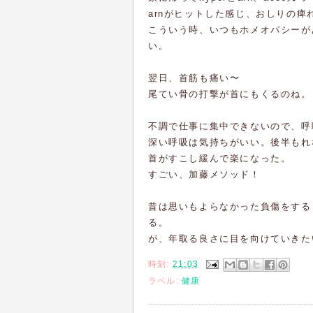
arnがヒットした感じ、おしりの痺
こういう時、いつもホメオパシーが
い。
翌日、首筋も痛い〜
尾てい骨の打撃が首にもくるのね。
不調で仕事に集中できないので、呼
深い呼吸は気持ちがいい。後半もれ
首がすこし緩んで楽になった。
すごい、加藤メソッド！
昔は思いもよらなかった負傷をする
る。
が、年取る良さに目を向けていきた
時刻:
21:03
ラベル:
健康