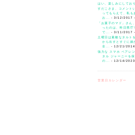
はい、楽しみにしてお
すだこさま、コメント
ってもらえて、私も
お...
- 3/12/2017
「お菓子のマド」さん
ったのは、昨日県庁
で...
- 3/11/2017
土曜日は素敵なタルト
から出すとすぐに娘
全...
- 12/21/201
強力な スマホ ペアレ
タル ジャーニーを保
の...
- 12/14/202
営業日カレンダー