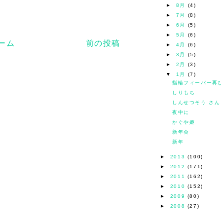
►
8月
(4)
►
7月
(8)
►
6月
(5)
►
5月
(6)
ーム
前の投稿
►
4月
(6)
►
3月
(5)
►
2月
(3)
▼
1月
(7)
指輪フィーバー再
しりもち
しんせつそう さん
夜中に
かぐや姫
新年会
新年
►
2013
(100)
►
2012
(171)
►
2011
(162)
►
2010
(152)
►
2009
(80)
►
2008
(27)