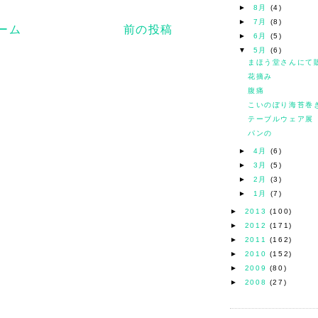
►
8月
(4)
►
7月
(8)
ーム
前の投稿
►
6月
(5)
▼
5月
(6)
まほう堂さんにて
花摘み
腹痛
こいのぼり海苔巻
テーブルウェア展
パンの
►
4月
(6)
►
3月
(5)
►
2月
(3)
►
1月
(7)
►
2013
(100)
►
2012
(171)
►
2011
(162)
►
2010
(152)
►
2009
(80)
►
2008
(27)