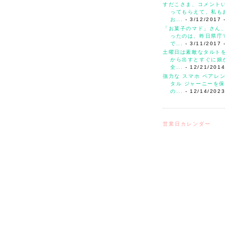
すだこさま、コメント
ってもらえて、私も
お...
- 3/12/2017
「お菓子のマド」さん
ったのは、昨日県庁
で...
- 3/11/2017
土曜日は素敵なタルト
から出すとすぐに娘
全...
- 12/21/201
強力な スマホ ペアレ
タル ジャーニーを保
の...
- 12/14/202
営業日カレンダー