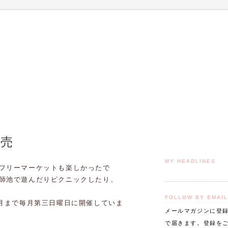
販売
MY HEADLINES
フリーマーケットも楽しかったで
師池で遊んだりピクニックしたり、
FOLLOW BY EMAIL
0月まで毎月第三日曜日に開催していま
メールマガジンに登
で届きます。登録を