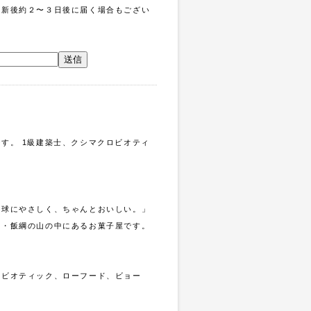
更新後約２〜３日後に届く場合もござい
。
す。 1級建築士、クシマクロビオティ
地球にやさしく、ちゃんとおいしい。」
県・飯綱の山の中にあるお菓子屋です。
ロビオティック、ローフード、ビョー