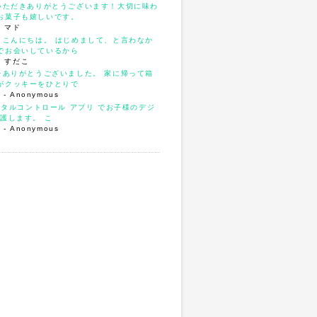
いただきありがとうございます！大切に味わ
お菓子も嬉しいです。
- マド
、こんにちは。 はじめまして、と言わなか
でお会いしているから
- すだこ
をありがとうございました。 家に帰って箱
がクッキーをひとりで
4
- Anonymous
ンタルコントロール アプリ でお子様のデジ
護します。 こ
3
- Anonymous