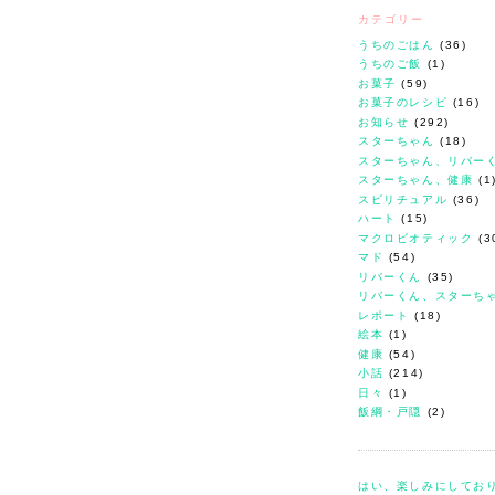
カテゴリー
うちのごはん
(36)
うちのご飯
(1)
お菓子
(59)
お菓子のレシピ
(16)
お知らせ
(292)
スターちゃん
(18)
スターちゃん、リバー
スターちゃん、健康
(1
スピリチュアル
(36)
ハート
(15)
マクロビオティック
(3
マド
(54)
リバーくん
(35)
リバーくん、スターち
レポート
(18)
絵本
(1)
健康
(54)
小話
(214)
日々
(1)
飯綱・戸隠
(2)
はい、楽しみにしてお