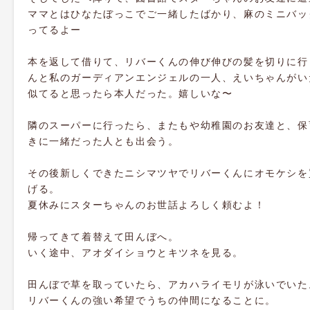
ママとはひなたぼっこでご一緒したばかり、麻のミニバッ
ってるよー
本を返して借りて、リバーくんの伸び伸びの髪を切りに行
んと私のガーディアンエンジェルの一人、えいちゃんがい
似てると思ったら本人だった。嬉しいな〜
隣のスーパーに行ったら、またもや幼稚園のお友達と、保
きに一緒だった人とも出会う。
その後新しくできたニシマツヤでリバーくんにオモケシを
げる。
夏休みにスターちゃんのお世話よろしく頼むよ！
帰ってきて着替えて田んぼへ。
いく途中、アオダイショウとキツネを見る。
田んぼで草を取っていたら、アカハライモリが泳いでいた
リバーくんの強い希望でうちの仲間になることに。