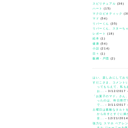
スピリチュアル
(36)
ハート
(15)
マクロビオティック
(3
マド
(54)
リバーくん
(35)
リバーくん、スターち
レポート
(18)
絵本
(1)
健康
(54)
小話
(214)
日々
(1)
飯綱・戸隠
(2)
はい、楽しみにしてお
すだこさま、コメント
ってもらえて、私も
お...
- 3/12/2017
「お菓子のマド」さん
ったのは、昨日県庁
で...
- 3/11/2017
土曜日は素敵なタルト
から出すとすぐに娘
全...
- 12/21/201
強力な スマホ ペアレ
タル ジャーニーを保