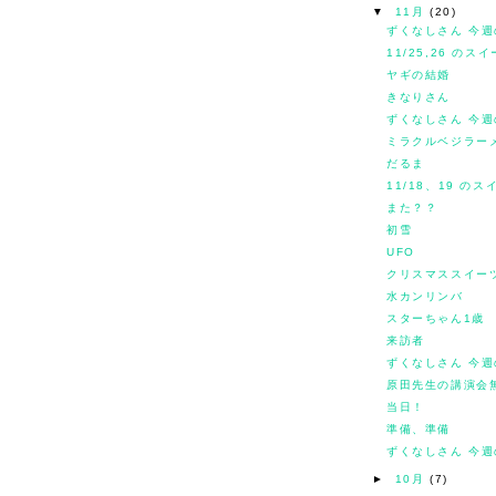
▼
11月
(20)
ずくなしさん 今週の
11/25,26 の
ヤギの結婚
きなりさん
ずくなしさん 今週の
ミラクルベジラー
だるま
11/18、19 の
また？？
初雪
UFO
クリスマススイー
水カンリンバ
スターちゃん1歳
来訪者
ずくなしさん 今週
原田先生の講演会
当日！
準備、準備
ずくなしさん 今週の
►
10月
(7)