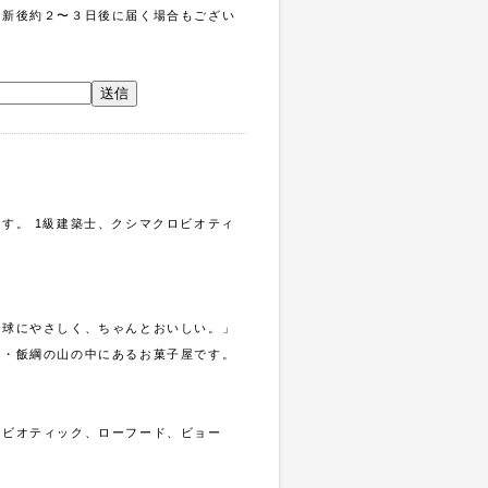
更新後約２〜３日後に届く場合もござい
。
す。 1級建築士、クシマクロビオティ
地球にやさしく、ちゃんとおいしい。」
県・飯綱の山の中にあるお菓子屋です。
ロビオティック、ローフード、ビョー