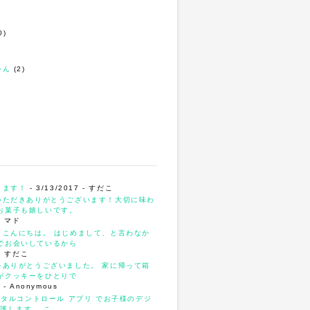
0)
ゃん
(2)
ります！
- 3/13/2017
- すだこ
いただきありがとうございます！大切に味わ
お菓子も嬉しいです。
- マド
、こんにちは。 はじめまして、と言わなか
でお会いしているから
- すだこ
をありがとうございました。 家に帰って箱
がクッキーをひとりで
4
- Anonymous
ンタルコントロール アプリ でお子様のデジ
護します。 こ