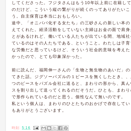
してくださった。フジタさんはもう10年以上前に在籍し
のだけど、こういう縦の繋がりが続くのってありがたいこ
う。自主保育は本当におもしろい。
途中、「オニババ化する女たち」の三砂さんの新しい本の
えてくれた。経済活動をしていない主婦はお金の面で肩身
とがあるけれど、働いている人たちが出ている間、地域社
ているのはその人たちである、ということ。わたしは子育
な労働だと思っているけど、そういう社会的意味を考えた
かったので、とても印象深かった。
前に読んだ、福岡伸一さんの「生物と無生物のあいだ」の
てきた話。ジグソーパズルの１ピースを無くしたとき、、
つのピースをパズル会社に送ると、まわりの形から、真ん
スを割り出して送ってくれるのだそうだ。ひとも、まわり
で形作られているのだと思う。個性なんて無いのです。
私という個人は、まわりのひとたちのおかげで存在してい
もありがとうございます。
時刻:
5:16