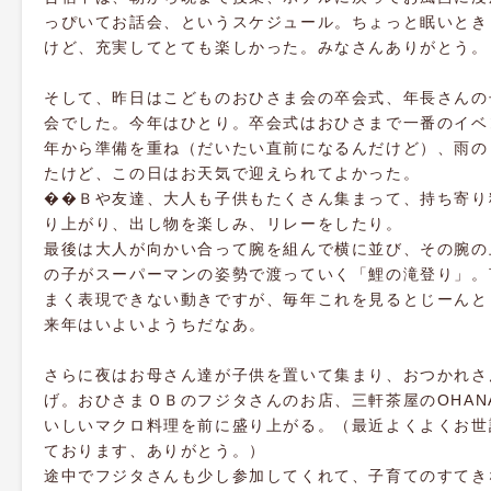
っぴいてお話会、というスケジュール。ちょっと眠いとき
けど、充実してとても楽しかった。みなさんありがとう。
そして、昨日はこどものおひさま会の卒会式、年長さんの
会でした。今年はひとり。卒会式はおひさまで一番のイベ
年から準備を重ね（だいたい直前になるんだけど）、雨の
たけど、この日はお天気で迎えられてよかった。
��Ｂや友達、大人も子供もたくさん集まって、持ち寄り
り上がり、出し物を楽しみ、リレーをしたり。
最後は大人が向かい合って腕を組んで横に並び、その腕の
の子がスーパーマンの姿勢で渡っていく「鯉の滝登り」。
まく表現できない動きですが、毎年これを見るとじーんと
来年はいよいようちだなあ。
さらに夜はお母さん達が子供を置いて集まり、おつかれさ
げ。おひさまＯＢのフジタさんのお店、三軒茶屋のOHAN
いしいマクロ料理を前に盛り上がる。（最近よくよくお世
ております、ありがとう。）
途中でフジタさんも少し参加してくれて、子育てのすてき