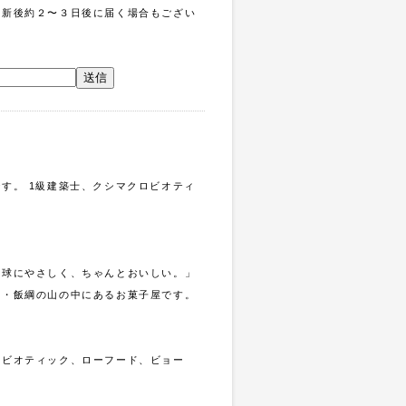
更新後約２〜３日後に届く場合もござい
。
す。 1級建築士、クシマクロビオティ
地球にやさしく、ちゃんとおいしい。」
県・飯綱の山の中にあるお菓子屋です。
ロビオティック、ローフード、ビョー