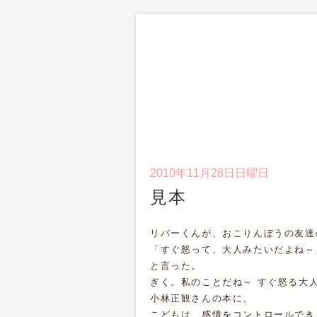
2010年11月28日日曜日
見本
リバーくんが、おこりんぼうの友達
「すぐ怒って、大人みたいだよね～
と言った。
ぎく。私のことだね～ すぐ怒る大
小林正観さんの本に、
こどもは、感情をコントロールでき