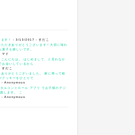
ります！
- 3/13/2017
- すだこ
いただきありがとうございます！大切に味わ
お菓子も嬉しいです。
- マド
、こんにちは。 はじめまして、と言わなか
でお会いしているから
- すだこ
をありがとうございました。 家に帰って箱
がクッキーをひとりで
4
- Anonymous
ンタルコントロール アプリ でお子様のデジ
護します。 こ
3
- Anonymous