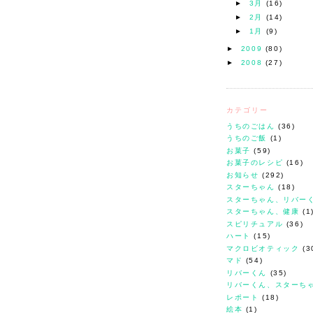
►
3月
(16)
►
2月
(14)
►
1月
(9)
►
2009
(80)
►
2008
(27)
カテゴリー
うちのごはん
(36)
うちのご飯
(1)
お菓子
(59)
お菓子のレシピ
(16)
お知らせ
(292)
スターちゃん
(18)
スターちゃん、リバー
スターちゃん、健康
(1
スピリチュアル
(36)
ハート
(15)
マクロビオティック
(3
マド
(54)
リバーくん
(35)
リバーくん、スターち
レポート
(18)
絵本
(1)