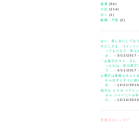
健康
(54)
小話
(214)
日々
(1)
飯綱・戸隠
(2)
はい、楽しみにしてお
すだこさま、コメント
ってもらえて、私も
お...
- 3/12/2017
「お菓子のマド」さん
ったのは、昨日県庁
で...
- 3/11/2017
土曜日は素敵なタルト
から出すとすぐに娘
全...
- 12/21/201
強力な スマホ ペアレ
タル ジャーニーを保
の...
- 12/14/202
営業日カレンダー