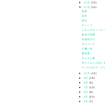
►
12月
(13)
▼
11月
(13)
産後
見本
誕生
チャージ
ふかふかホットケ
黄金の時間
温泉気分で
ダウジング
心機一転
園芸展
カムカム鍋
赤ちゃんとお話し
すぐれものグッズ
►
10月
(13)
►
9月
(16)
►
8月
(9)
►
7月
(12)
►
6月
(9)
►
5月
(21)
►
4月
(7)