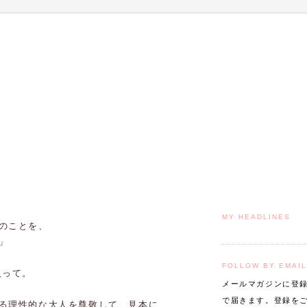
MY HEADLINES
のことを、
」
FOLLOW BY EMAIL
人って。
メールマガジンに登
で届きます。登録を
る理性的な大人を尊敬して、見本に