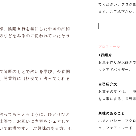
てください。ブログ
ます。ご了承下さい
様、陰陽五行を基にした中国の占術
方などをみるのに使われていたそう
プロフィール
1行紹介
お菓子作りが大好きで
ックアドバイザー。
て師匠のもとで占いを学び、今春開
、開業前に（格安で）占ってくれる
自己紹介文
お菓子のマドは、「
を大事にする、長野
興味のあること
占ってもらえるように、ひとりひと
ホメオパシー、マク
士等で、お互いに内容をシェアして
ク、フェアトレード
いて結構です♪ ご興味のある方、ぜ