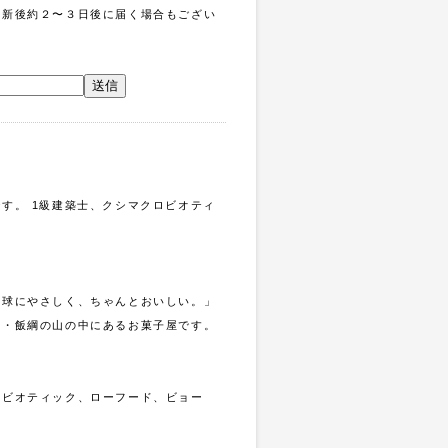
更新後約２〜３日後に届く場合もござい
。
す。 1級建築士、クシマクロビオティ
地球にやさしく、ちゃんとおいしい。」
県・飯綱の山の中にあるお菓子屋です。
ロビオティック、ローフード、ビョー