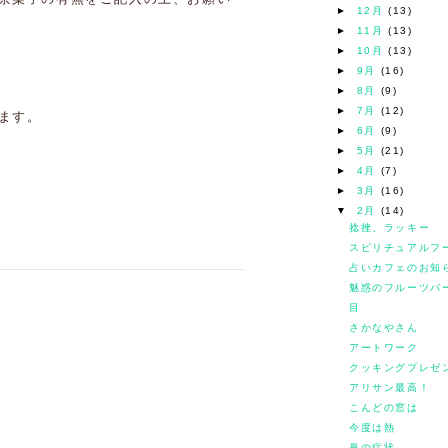
►
12月
(13)
►
11月
(13)
►
10月
(13)
►
9月
(16)
►
8月
(9)
►
7月
(12)
ます。
►
6月
(9)
►
5月
(21)
►
4月
(7)
►
3月
(16)
▼
2月
(14)
捻挫、ラッキー
スピリチュアルフ
占いカフェのお知
魅惑のフルーツバ
目
さかなやさん
アートワーク
クッキングプレゼ
アリサン最高！
こんどの窓は
今度は熱
鼻の症状