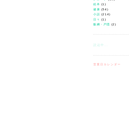
絵本
(1)
健康
(54)
小話
(214)
日々
(1)
飯綱・戸隠
(2)
読込中...
営業日カレンダー