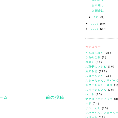
お引越し
お茶会は
►
1月
(9)
►
2009
(80)
►
2008
(27)
カテゴリー
うちのごはん
(36)
うちのご飯
(1)
お菓子
(59)
お菓子のレシピ
(16)
お知らせ
(292)
スターちゃん
(18)
スターちゃん、リバー
スターちゃん、健康
(1
スピリチュアル
(36)
ハート
(15)
ーム
前の投稿
マクロビオティック
(3
マド
(54)
リバーくん
(35)
リバーくん、スターち
レポート
(18)